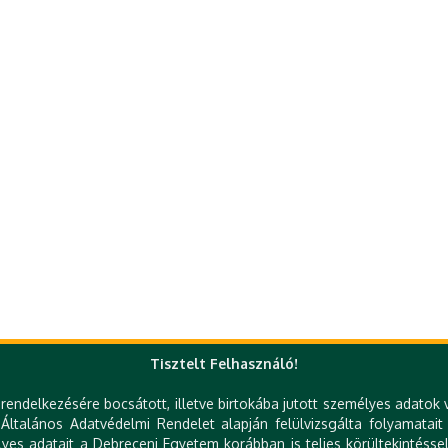
Tisztelt Felhasználó!
rendelkezésére bocsátott, illetve birtokába jutott személyes adatok 
ltalános Adatvédelmi Rendelet alapján felülvizsgálta folyamatait
es adatait a Debreceni Egyetem korábban is teljes körültekintéssel
Gyorslinkek