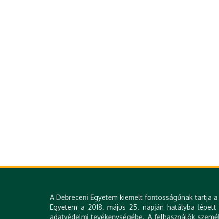
A Debreceni Egyetem kiemelt fontosságúnak tartja a 
Egyetem a 2018. május 25. napján hatályba lépett Á
adatvédelmi tevékenységébe. A felhasználók személy