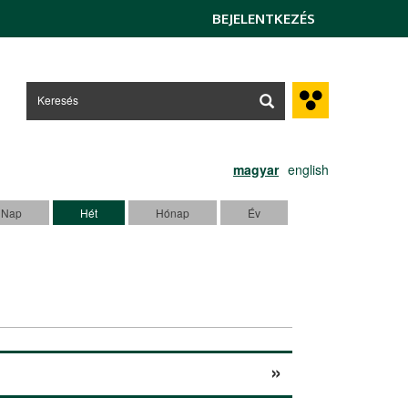
BEJELENTKEZÉS
magyar
english
(aktív fül)
Nap
Hét
Hónap
Év
Next
»