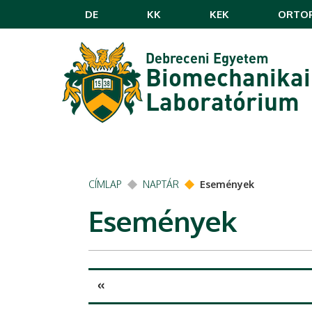
Ugrás a tartalomra
DE
KK
KEK
ORTOP
Debreceni Egyetem
Biomechanikai
Laboratórium
Elsődleges fülek
CÍMLAP
NAPTÁR
Események
Események
«
Prev