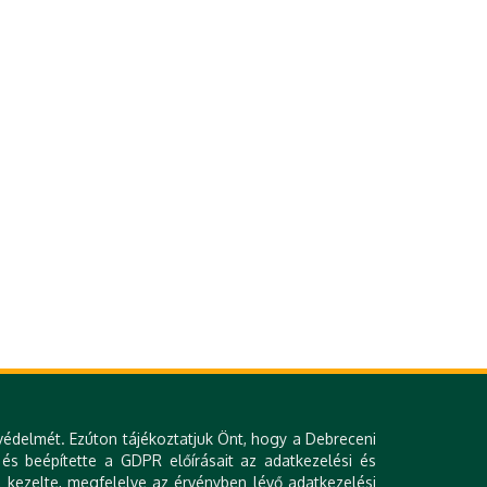
védelmét. Ezúton tájékoztatjuk Önt, hogy a Debreceni
 és beépítette a GDPR előírásait az adatkezelési és
 kezelte, megfelelve az érvényben lévő adatkezelési