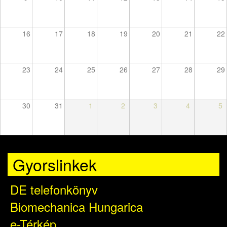
16
17
18
19
20
21
22
23
24
25
26
27
28
29
30
31
1
2
3
4
5
Gyorslinkek
DE telefonkönyv
Biomechanica Hungarica
e-Térkép