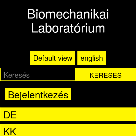
Ugrás a tartalomra
Biomechanikai
Laboratórium
Default view
english
KERESÉS
Bejelentkezés
DE
KK